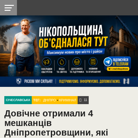
НІКОПОЛЬ
РАДІО
РАЙОН
СІЧЕСЛАВСЬКА
УКРАЇНА
РЕТРО
ЛАЙТ
УКРАЇНА
ДОПОМОГА
НІКОПОЛЬ
11
ТЕГ:
ДНІПРО
•
КРИМІНАЛ
СІЧЕСЛАВСЬКА
Довічне отримали 4
мешканців
Дніпропетровщини, які