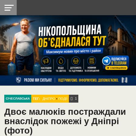
НІКОПОЛЬ
РАДІО
РАЙОН
СІЧЕСЛАВСЬКА
УКРАЇНА
РЕТРО
ЛАЙТ
УКРАЇНА
ДОПОМОГА
НІКОПОЛЬ
1
ТЕГ:
ДНІПРО
•
ПОДІЇ
СІЧЕСЛАВСЬКА
Двоє малюків постраждали
внаслідок пожежі у Дніпрі
(фото)