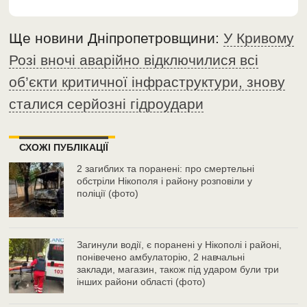
Ще новини Дніпропетровщини:
У Кривому
Розі вночі аварійно відключилися всі
об’єкти критичної інфраструктури, знову
сталися серйозні гідроудари
СХОЖІ ПУБЛІКАЦІЇ
2 загиблих та поранені: про смертельні
обстріли Нікополя і району розповіли у
поліції (фото)
Загинули водії, є поранені у Нікополі і районі,
понівечено амбулаторію, 2 навчальні
заклади, магазин, також під ударом були три
інших райони області (фото)