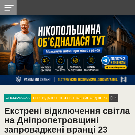
НІКОПОЛЬ
РАДІО
РАЙОН
СІЧЕСЛАВСЬКА
УКРАЇНА
РЕТРО
ЛАЙТ
УКРАЇНА
ДОПОМОГА
НІКОПОЛЬ
4
ТЕГ:
ВІДКЛЮЧЕННЯ СВІТЛА
•
ВІЙНА
•
ДНІПРО
СІЧЕСЛАВСЬКА
Екстрені відключення світла
на Дніпропетровщині
запроваджені вранці 23