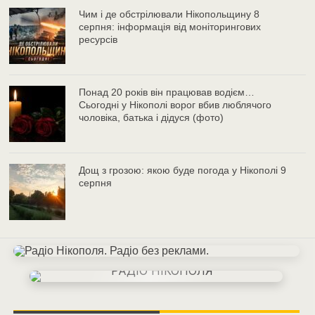
Чим і де обстрілювали Нікопольщину 8
серпня: інформація від моніторингових
ресурсів
Понад 20 років він працював водієм…
Сьогодні у Нікополі ворог вбив люблячого
чоловіка, батька і дідуся (фото)
Дощ з грозою: якою буде погода у Нікополі 9
серпня