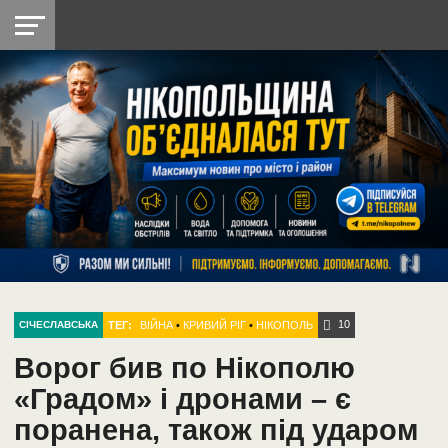
НІКОПОЛЬ
РАДІО
РАЙОН
СІЧЕСЛАВСЬКА
УКРАЇНА
РЕТРО
ЛАЙТ
УКРАЇНА
ДОПОМОГА
НІКОПОЛЬ
10
ТЕГ:
ВІЙНА
•
КРИВИЙ РІГ
•
НІКОПОЛЬ
СІЧЕСЛАВСЬКА
Ворог бив по Нікополю
«Градом» і дронами – є
поранена, також під ударом