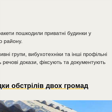
 ракети пошкодили приватні будинки у
о району.
вні групи, вибухотехніки та інші профільні
 речові докази, фіксують та документують
дки обстрілів двох громад