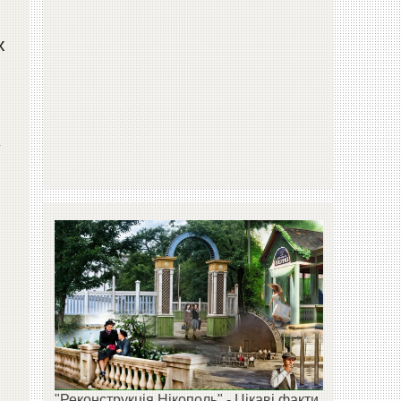
х
у
"Реконструкція Нікополь" - Цікаві факти