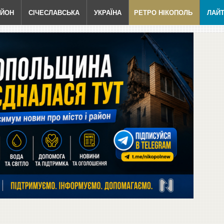
АЙОН
СІЧЕСЛАВСЬКА
УКРАЇНА
РЕТРО НІКОПОЛЬ
ЛАЙ