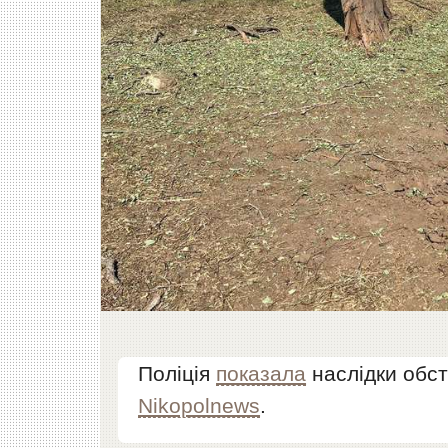
Поліція
показала
наслідки обст
Nikopolnews
.