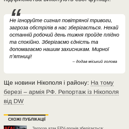
Не ігноруйте сигнал повітряної тривоги,
загроза обстрілів в нас зберігається. Нехай
останній робочий день тижня пройде плідно
та спокійно. Зберігаємо єдність та
допомагаємо нашим захисникам. Мирної
пʼятниці!
– додав міський голова
Ще новини Нікополя і району:
На тому
березі – армія РФ. Репортаж із Нікополя
від DW
СХОЖІ ПУБЛІКАЦІЇ
Загроза атак FPV-дронів зберігається: