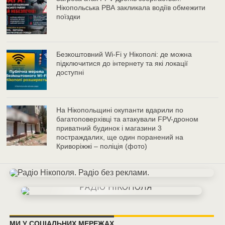
Нікопольська РВА закликала водіїв обмежити
поїздки
Безкоштовний Wi-Fi у Нікополі: де можна
підключитися до інтернету та які локації
доступні
На Нікопольщині окупанти вдарили по
багатоповерхівці та атакували FPV-дроном
приватний будинок і магазини 3
постраждалих, ще один поранений на
Криворіжжі – поліція (фото)
МИ У СОЦІАЛЬНИХ МЕРЕЖАХ