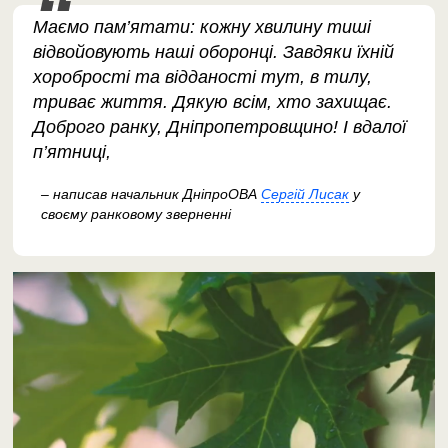
Маємо пам’ятати: кожну хвилину тиші
відвойовують наші оборонці. Завдяки їхній
хоробрості та відданості тут, в тилу,
триває життя. Дякую всім, хто захищає.
Доброго ранку, Дніпропетровщино! І вдалої
п’ятниці,
– написав начальник ДніпроОВА
Сергій Лисак
у
своєму ранковому зверненні