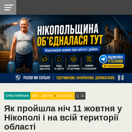
НІКОПОЛЬ
РАДІО
РАЙОН
СІЧЕСЛАВСЬКА
УКРАЇНА
РЕТРО
ЛАЙТ
УКРАЇНА
ДОПОМОГА
НІКОПОЛЬ
11
ТЕГ:
ДНІПРО
•
НІКОПОЛЬ
СІЧЕСЛАВСЬКА
Як пройшла ніч 11 жовтня у
Нікополі і на всій території
області