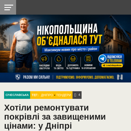
НІКОПОЛЬ
РАДІО
РАЙОН
СІЧЕСЛАВСЬКА
УКРАЇНА
РЕТРО
ЛАЙТ
УКРАЇНА
ДОПОМОГА
НІКОПОЛЬ
4
ТЕГ:
ДНІПРО
•
ТЕНДЕРИ
СІЧЕСЛАВСЬКА
Хотіли ремонтувати
покрівлі за завищеними
цінами: у Дніпрі