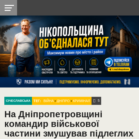
НІКОПОЛЬ
РАДІО
РАЙОН
СІЧЕСЛАВСЬКА
УКРАЇНА
РЕТРО
ЛАЙТ
УКРАЇНА
ДОПОМОГА
НІКОПОЛЬ
5
ТЕГ:
ВІЙНА
•
ДНІПРО
•
КРИМІНАЛ
СІЧЕСЛАВСЬКА
На Дніпропетровщині
командир військової
частини змушував підлеглих