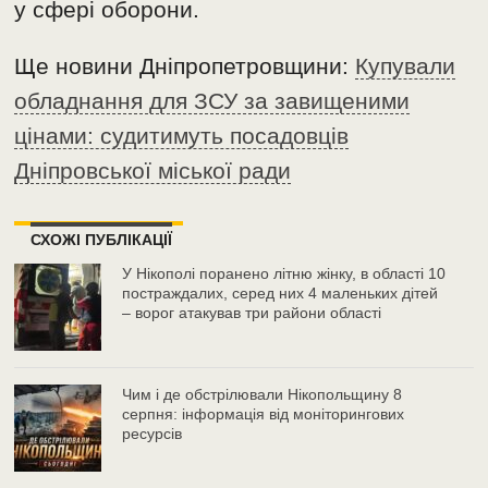
у сфері оборони.
Ще новини Дніпропетровщини:
Купували
обладнання для ЗСУ за завищеними
цінами: судитимуть посадовців
Дніпровської міської ради
СХОЖІ ПУБЛІКАЦІЇ
У Нікополі поранено літню жінку, в області 10
постраждалих, серед них 4 маленьких дітей
– ворог атакував три райони області
Чим і де обстрілювали Нікопольщину 8
серпня: інформація від моніторингових
ресурсів