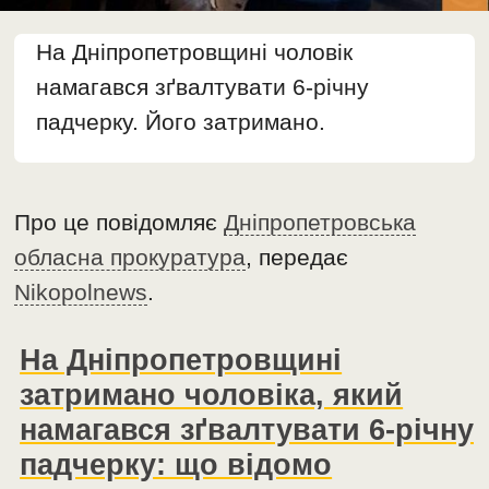
На Дніпропетровщині чоловік
намагався зґвалтувати 6-річну
падчерку. Його затримано.
Про це повідомляє
Дніпропетровська
обласна прокуратура
, передає
Nikopolnews
.
На Дніпропетровщині
затримано чоловіка, який
намагався зґвалтувати 6-річну
падчерку: що відомо