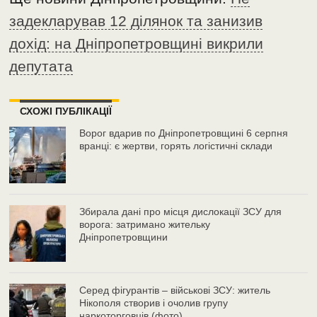
задекларував 12 ділянок та занизив
дохід: на Дніпропетровщині викрили
депутата
СХОЖІ ПУБЛІКАЦІЇ
Ворог вдарив по Дніпропетровщині 6 серпня
вранці: є жертви, горять логістичні склади
Збирала дані про місця дислокації ЗСУ для
ворога: затримано жительку
Дніпропетровщини
Серед фігурантів – військові ЗСУ: житель
Нікополя створив і очолив групу
наркоторговців (фото)