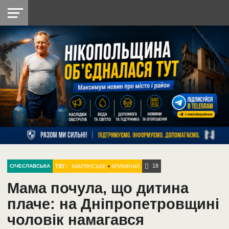
НІКОПОЛЬ
РАДІО
РАЙОН
СІЧЕСЛАВСЬКА
УКРАЇНА
РЕТРО
ЛАЙТ
УКРАЇНА
ДОПОМОГА
НІКОПОЛЬ
18
ТЕГ:
КАМ'ЯНСЬКЕ
•
КРИМІНАЛ
СІЧЕСЛАВСЬКА
Мама почула, що дитина
плаче: на Дніпропетровщині
чоловік намагався