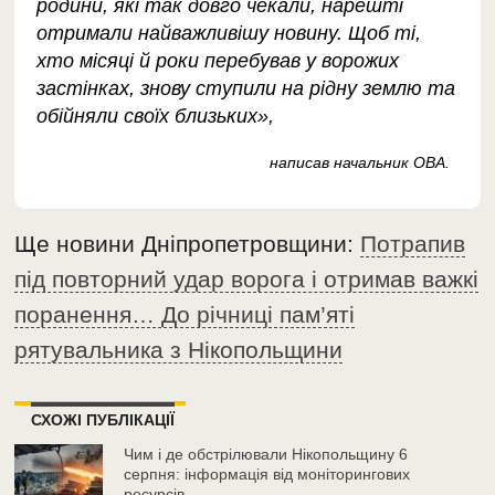
родини, які так довго чекали, нарешті
отримали найважливішу новину. Щоб ті,
хто місяці й роки перебував у ворожих
застінках, знову ступили на рідну землю та
обійняли своїх близьких»,
написав начальник ОВА.
Ще новини Дніпропетровщини:
Потрапив
під повторний удар ворога і отримав важкі
поранення… До річниці пам’яті
рятувальника з Нікопольщини
СХОЖІ ПУБЛІКАЦІЇ
Чим і де обстрілювали Нікопольщину 6
серпня: інформація від моніторингових
ресурсів