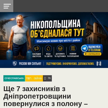
НІКОПОЛЬ
РАДІО
РАЙОН
СІЧЕСЛАВСЬКА
УКРАЇНА
РЕТРО
ЛАЙТ
УКРАЇНА
ДОПОМОГА
НІКОПОЛЬ
76
ТЕГ:
ВІЙНА
СІЧЕСЛАВСЬКА
Ще 7 захисників з
Дніпропетровщини
повернулися з полону –