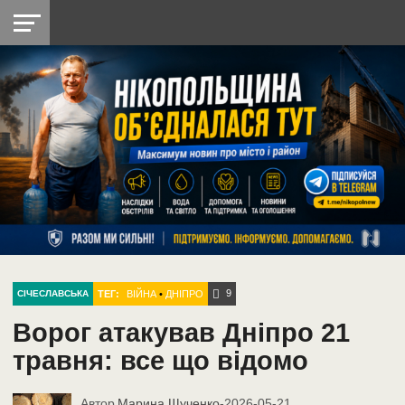
НІКОПОЛЬ
РАДІО
РАЙОН
СІЧЕСЛАВСЬКА
УКРАЇНА
РЕТРО
ЛАЙТ
УКРАЇНА
ДОПОМОГА
НІКОПОЛЬ
9
ТЕГ:
ВІЙНА
•
ДНІПРО
СІЧЕСЛАВСЬКА
Ворог атакував Дніпро 21
травня: все що відомо
Автор
Марина Щученко
-
2026-05-21