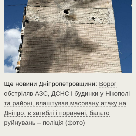
Ще новини Дніпропетровщини:
Ворог
обстріляв АЗС, ДСНС і будинки у Нікополі
та районі, влаштував масовану атаку на
Дніпро: є загиблі і поранені, багато
руйнувань – поліція (фото)