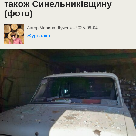
також Синельниківщину
(фото)
Автор
Марина Щученко
-
2025-09-04
Журналіст