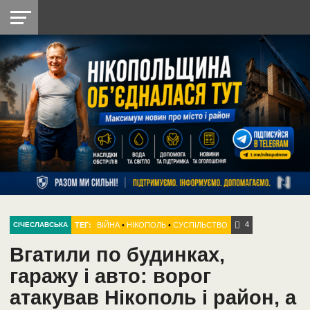
НІКОПОЛЬ
РАДІО
РАЙОН
СІЧЕСЛАВСЬКА
УКРАЇНА
РЕТРО
ЛАЙТ
УКРАЇНА
ДОПОМОГА
НІКОПОЛЬ
4
ТЕГ:
ВІЙНА
•
НІКОПОЛЬ
•
СУСПІЛЬСТВО
СІЧЕСЛАВСЬКА
Вгатили по будинках,
гаражу і авто: ворог
атакував Нікополь і район, а