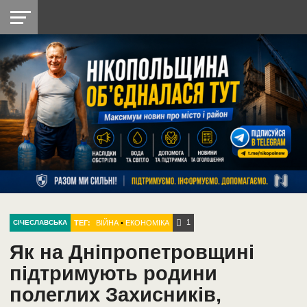
НІКОПОЛЬ
РАДІО
РАЙОН
СІЧЕСЛАВСЬКА
УКРАЇНА
РЕТРО
ЛАЙТ
УКРАЇНА
ДОПОМОГА
НІКОПОЛЬ
1
ТЕГ:
ВІЙНА
•
ЕКОНОМІКА
СІЧЕСЛАВСЬКА
Як на Дніпропетровщині
підтримують родини
полеглих Захисників,