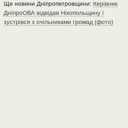
Ще новини Дніпропетровщини:
Керівник
ДніпроОВА відвідав Нікопольщину і
зустрівся з очільниками громад (фото)