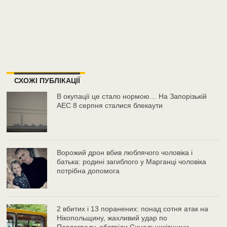
СХОЖІ ПУБЛІКАЦІЇ
В окупації це стало нормою… На Запорізькій
АЕС 8 серпня сталися блекаути
Ворожий дрон вбив люблячого чоловіка і
батька: родині загиблого у Марганці чоловіка
потрібна допомога
2 вбитих і 13 поранених: понад сотня атак на
Нікопольщину, жахливий удар по
Павлограду, обстріли Синельниківщини –