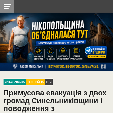
НІКОПОЛЬ
РАДІО
РАЙОН
СІЧЕСЛАВСЬКА
УКРАЇНА
РЕТРО
ЛАЙТ
УКРАЇНА
ДОПОМОГА
НІКОПОЛЬ
2
ТЕГ:
ВІЙНА
СІЧЕСЛАВСЬКА
Примусова евакуація з двох
громад Синельниківщини і
поводження з