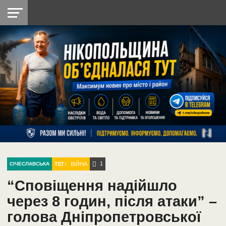
НІКОПОЛЬ
РАДІО
РАЙОН
СІЧЕСЛАВСЬКА
УКРАЇНА
РЕТРО
ЛАЙТ
УКРАЇНА
ДОПОМОГА
НІКОПОЛЬ
1
ТЕГ:
ВІЙНА
СІЧЕСЛАВСЬКА
“Сповіщення надійшло
через 8 годин, після атаки” –
голова Дніпропетровської