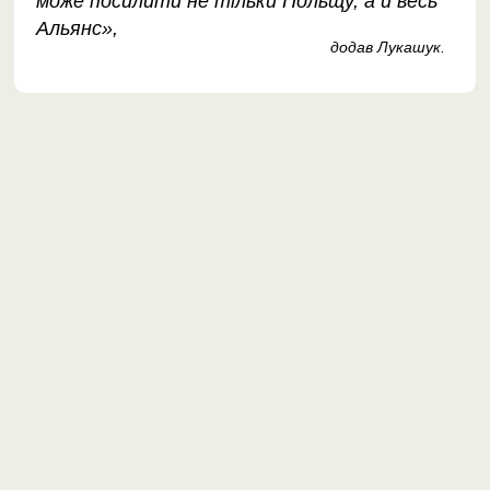
може посилити не тільки Польщу, а й весь
Альянс»,
додав Лукашук.