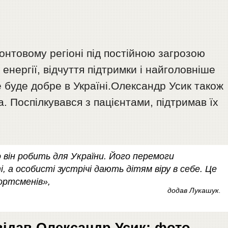
ронтовому регіоні під постійною загрозою
д енергії, відчуття підтримки і найголовніше
се буде добре в Україні.Олександр Усик також
а. Поспілкувався з пацієнтами, підтримав їх
 він робить для України. Його перемоги
, а особисті зустрічі дають дітям віру в себе. Це
ортсменів»,
додав Лукашук.
ідав Олександр Усик: фото