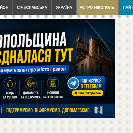
АЙОН
СІЧЕСЛАВСЬКА
УКРАЇНА
РЕТРО НІКОПОЛЬ
ЛАЙ