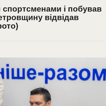
и спортсменами і побував
петровщину відвідав
фото)