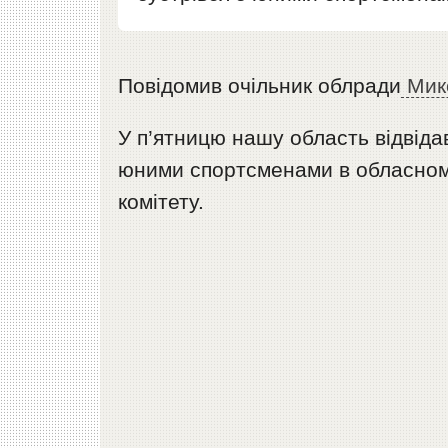
Повідомив очільник облради
Мик
У п’ятницю нашу область відвідав
юними спортсменами в обласному
комітету.