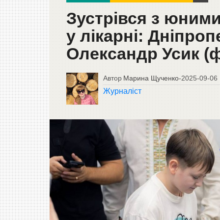
Зустрівся з юним
у лікарні: Дніпро
Олександр Усик (
Автор
Марина Щученко
-
2025-09-06
Журналіст