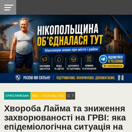
НІКОПОЛЬ
РАДІО
РАЙОН
СІЧЕСЛАВСЬКА
УКРАЇНА
РЕТРО
ЛАЙТ
УКРАЇНА
ДОПОМОГА
НІКОПОЛЬ
7
ТЕГ:
СУСПІЛЬСТВО
СІЧЕСЛАВСЬКА
Хвороба Лайма та зниження
захворюваності на ГРВІ: яка
епідеміологічна ситуація на