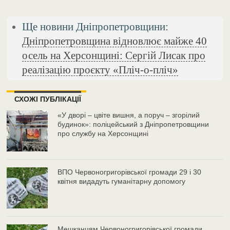
Ще новини Дніпропетровщини:
Дніпропетровщина відновлює майже 40
осель на Херсонщині: Сергій Лисак про
реалізацію проєкту «Пліч-о-пліч»
СХОЖІ ПУБЛІКАЦІЇ
«У дворі – цвіте вишня, а поруч – згорілий
будинок»: поліцейський з Дніпропетровщини
про службу на Херсонщині
ВПО Червоногригорівської громади 29 і 30
квітня видадуть гуманітарну допомогу
Мешканцям Червоногригорівської громади