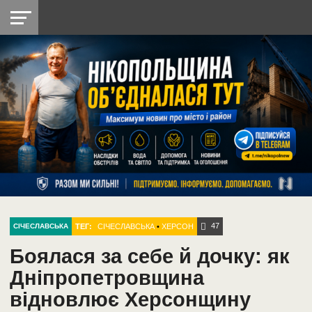
НІКОПОЛЬ
РАДІО
РАЙОН
СІЧЕСЛАВСЬКА
УКРАЇНА
РЕТРО
ЛАЙТ
УКРАЇНА
ДОПОМОГА
НІКОПОЛЬ
47
ТЕГ:
СІЧЕСЛАВСЬКА
•
ХЕРСОН
СІЧЕСЛАВСЬКА
Боялася за себе й дочку: як
Дніпропетровщина
відновлює Херсонщину