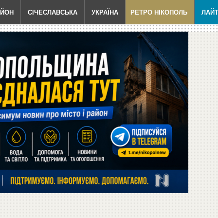
АЙОН
СІЧЕСЛАВСЬКА
УКРАЇНА
РЕТРО НІКОПОЛЬ
ЛАЙ