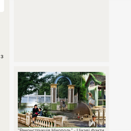
 з
"Реконструкція Нікополь" - Цікаві факти