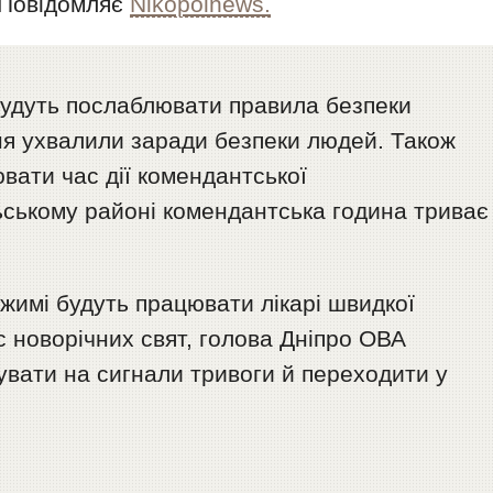
 Повідомляє
Nikopolnews.
 будуть послаблювати правила безпеки
ня ухвалили заради безпеки людей. Також
ювати час дії комендантської
ьському районі комендантська година триває
ежимі будуть працювати лікарі швидкої
с новорічних свят, голова Дніпро ОВА
увати на сигнали тривоги й переходити у