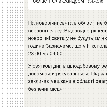
області Олександром Ганжою.
На новорічні свята в області не
воєнного часу. Відповідне рішен
новорічні свята у не будуть змін
години.Зазначимо, що у Нікопол
23:00 до 04:00.
У святкові дні, в цілодобовому р
допомоги й рятувальники. Під ча
закликав мешканців області реаг
безпечні місця.