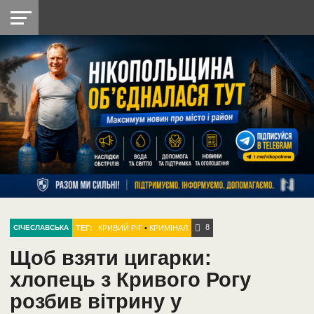
НІКОПОЛЬ
РАДІО
РАЙОН
СІЧЕСЛАВСЬКА
УКРАЇНА
РЕТРО
ЛАЙТ
УКРАЇНА
ДОПОМОГА
НІКОПОЛЬ
8
ТЕГ:
КРИВИЙ РІГ
•
КРИМІНАЛ
СІЧЕСЛАВСЬКА
Щоб взяти цигарки:
хлопець з Кривого Рогу
розбив вітрину у