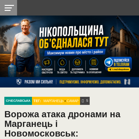
НІКОПОЛЬ
РАДІО
РАЙОН
СІЧЕСЛАВСЬКА
УКРАЇНА
РЕТРО
ЛАЙТ
УКРАЇНА
ДОПОМОГА
НІКОПОЛЬ
5
ТЕГ:
МАРГАНЕЦЬ
•
САМАР
СІЧЕСЛАВСЬКА
Ворожа атака дронами на
Марганець і
Новомосковськ: