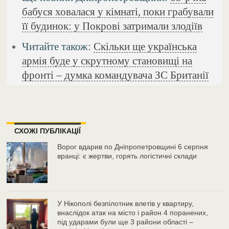
бабуся ховалася у кімнаті, поки грабували
її будинок: у Покрові затримали злодіїв
Читайте також:
Скільки ще українська
армія буде у скрутному становищі на
фронті – думка командувача ЗС Британії
СХОЖІ ПУБЛІКАЦІЇ
Ворог вдарив по Дніпропетровщині 6 серпня
вранці: є жертви, горять логістичні склади
У Нікополі безпілотник влетів у квартиру,
внаслідок атак на місто і район 4 поранених,
під ударами були ще 3 райони області –