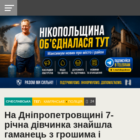
НІКОПОЛЬ
РАДІО
РАЙОН
СІЧЕСЛАВСЬКА
УКРАЇНА
РЕТРО
ЛАЙТ
УКРАЇНА
ДОПОМОГА
НІКОПОЛЬ
24
ТЕГ:
КАМ'ЯНСЬКЕ
•
ПОЛІЦІЯ
СІЧЕСЛАВСЬКА
На Дніпропетровщині 7-
річна дівчинка знайшла
гаманець з грошима і