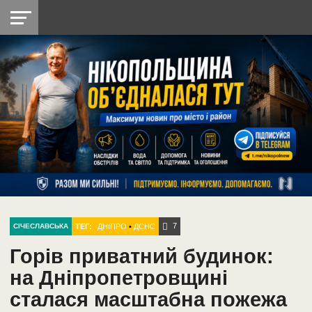
НІКОПОЛЬ
РАДІО
РАЙОН
СІЧЕСЛАВСЬКА
УКРАЇНА
РЕТРО
ЛАЙТ
УКРАЇНА
ДОПОМОГА
НІКОПОЛЬ
7
ТЕГ:
ДНІПРО
•
ДСНС
СІЧЕСЛАВСЬКА
Горів приватний будинок:
на Дніпропетровщині
сталася масштабна пожежа