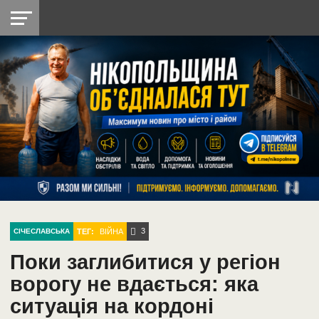
НІКОПОЛЬ
РАДІО
РАЙОН
СІЧЕСЛАВСЬКА
УКРАЇНА
РЕТРО
ЛАЙТ
УКРАЇНА
ДОПОМОГА
НІКОПОЛЬ
3
ТЕГ:
ВІЙНА
СІЧЕСЛАВСЬКА
Поки заглибитися у регіон
ворогу не вдається: яка
ситуація на кордоні