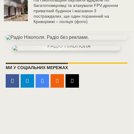
На Нікопольщині окупанти вдарили по
багатоповерхівці та атакували FPV-дроном
приватний будинок і магазини 3
постраждалих, ще один поранений на
Криворіжжі – поліція (фото)
МИ У СОЦІАЛЬНИХ МЕРЕЖАХ