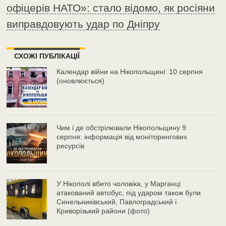
офіцерів НАТО»: стало відомо, як росіяни
виправдовують удар по Дніпру
СХОЖІ ПУБЛІКАЦІЇ
Календар війни на Нікопольщині: 10 серпня
(оновлюється)
Чим і де обстрілювали Нікопольщину 9
серпня: інформація від моніторингових
ресурсів
У Нікополі вбито чоловіка, у Марганці
атакований автобус, під ударом також були
Синельниківський, Павлоградський і
Криворізький райони (фото)