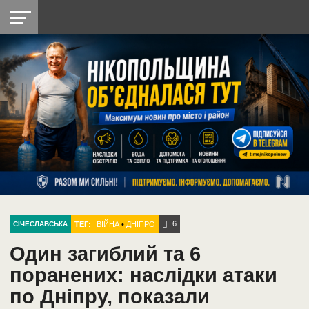
НІКОПОЛЬ
РАДІО
РАЙОН
СІЧЕСЛАВСЬКА
УКРАЇНА
РЕТРО
ЛАЙТ
УКРАЇНА
ДОПОМОГА
НІКОПОЛЬ
6
ТЕГ:
ВІЙНА
•
ДНІПРО
СІЧЕСЛАВСЬКА
Один загиблий та 6
поранених: наслідки атаки
по Дніпру, показали