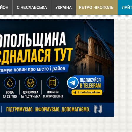
АЙОН
СІЧЕСЛАВСЬКА
УКРАЇНА
РЕТРО НІКОПОЛЬ
ЛАЙ