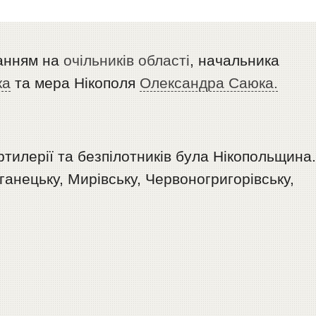
анням на
очільників області
, начальника
ка
та мера Нікополя
Олександра Саюка.
ртилерії та безпілотників була Нікопольщина
анецьку, Мирівську, Червоногригорівську,