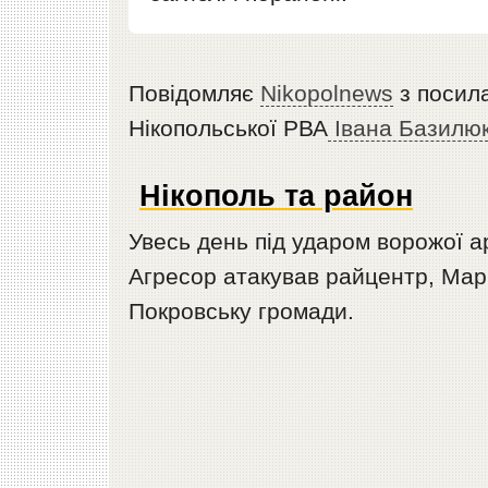
Повідомляє
Nikopolnews
з посил
Нікопольської РВА
Івана Базилю
Нікополь та район
Увесь день під ударом ворожої а
Агресор атакував райцентр, Марг
Покровську громади.