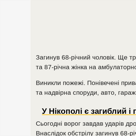
Загинув 68-річний чоловік. Ще т
та 87-річна жінка на амбулаторно
Виникли пожежі. Понівечені прив
та надвірна споруди, авто, гараж,
У Нікополі є загиблий і
Сьогодні ворог завдав ударів дро
Внаслідок обстрілу загинув 68-рі