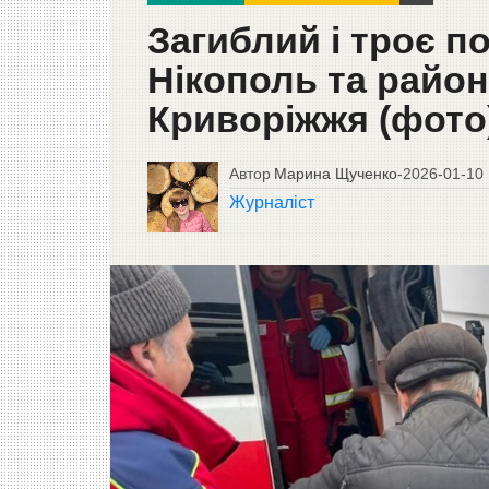
Загиблий і троє п
Нікополь та район
Криворіжжя (фото
Автор
Марина Щученко
-
2026-01-10
Журналіст