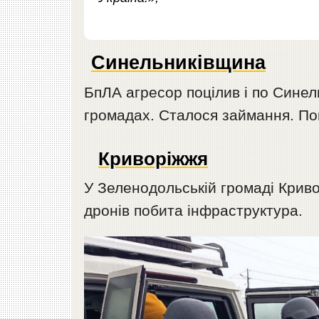
Синельниківщина
БпЛА агресор поцілив і по Синел
громадах. Сталося займання. Пон
Криворіжжя
У Зеленодольській громаді Криво
дронів побита інфраструктура.