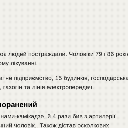
роє людей постраждали. Чоловіки 79 і 86 рокі
му лікуванні.
атне підприємство, 15 будинків, господарськ
 газогін та лінія електропередач.
 поранений
нами-камікадзе, й 4 рази бив з артилерії.
чний чоловік.. Також дістав осколкових