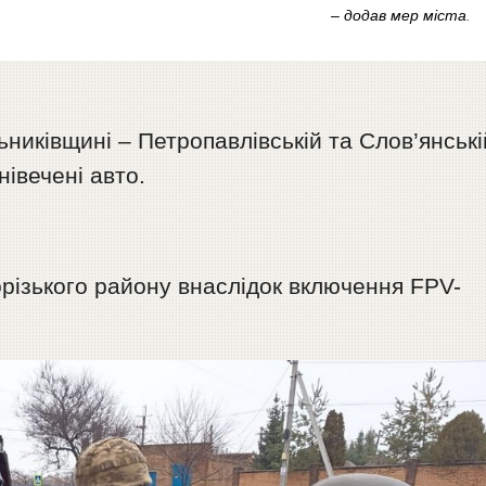
– додав мер міста
.
ьниківщині – Петропавлівській та Слов’янські
івечені авто.
різького району внаслідок включення FPV-