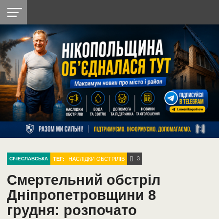
НІКОПОЛЬ
РАДІО
РАЙОН
СІЧЕСЛАВСЬКА
УКРАЇНА
РЕТРО
ЛАЙТ
УКРАЇНА
ДОПОМОГА
НІКОПОЛЬ
3
ТЕГ:
НАСЛІДКИ ОБСТРІЛІВ
СІЧЕСЛАВСЬКА
Смертельний обстріл
Дніпропетровщини 8
грудня: розпочато