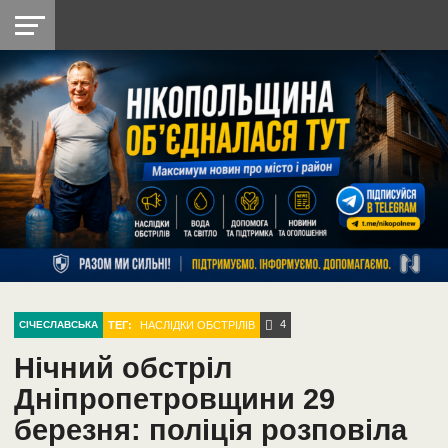
НІКОПОЛЬ
РАДІО
РАЙОН
СІЧЕСЛАВСЬКА
УКРАЇНА
РЕТРО
ЛАЙТ
УКРАЇНА
ДОПОМОГА
НІКОПОЛЬ
4
ТЕГ:
НАСЛІДКИ ОБСТРІЛІВ
СІЧЕСЛАВСЬКА
Нічний обстріл
Дніпропетровщини 29
березня: поліція розповіла