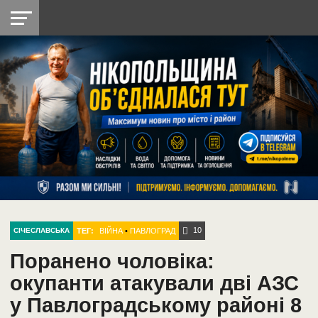
НІКОПОЛЬ
РАДІО
РАЙОН
СІЧЕСЛАВСЬКА
УКРАЇНА
РЕТРО
ЛАЙТ
УКРАЇНА
ДОПОМОГА
НІКОПОЛЬ
10
ТЕГ:
ВІЙНА
•
ПАВЛОГРАД
СІЧЕСЛАВСЬКА
Поранено чоловіка:
окупанти атакували дві АЗС
у Павлоградському районі 8