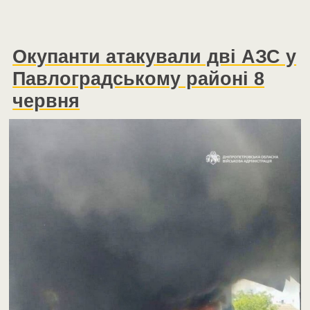
Окупанти атакували дві АЗС у
Павлоградському районі 8
червня