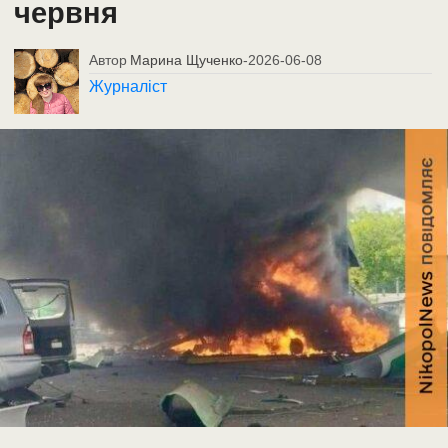
червня
Автор
Марина Щученко
-
2026-06-08
Журналіст