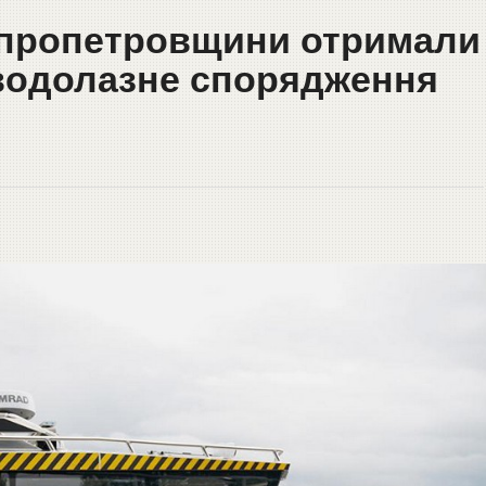
іпропетровщини отримали
 водолазне спорядження