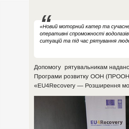
«Новий моторний катер та сучасне
оперативні спроможності водолазів
ситуацій та під час рятування люде
Допомогу рятувальникам надано
Програми розвитку ООН (ПРООН) 
«EU4Recovery — Розширення мож