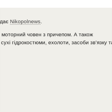
едає
Nikopolnews
.
 моторний човен з причепом. А також
сухі гідрокостюми, ехолоти, засоби зв’язку т