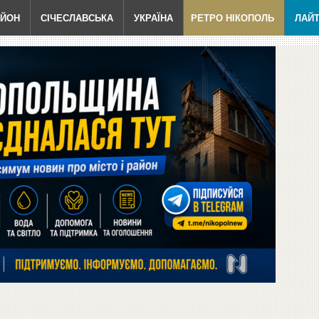
АЙОН
СІЧЕСЛАВСЬКА
УКРАЇНА
РЕТРО НІКОПОЛЬ
ЛАЙ