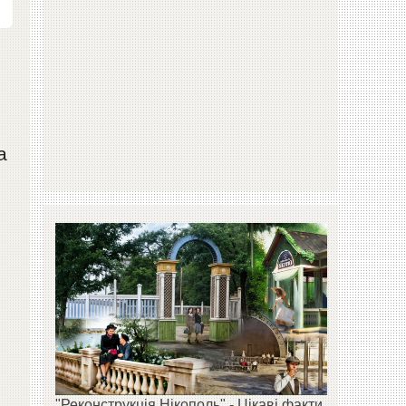
а
"Реконструкція Нікополь" - Цікаві факти