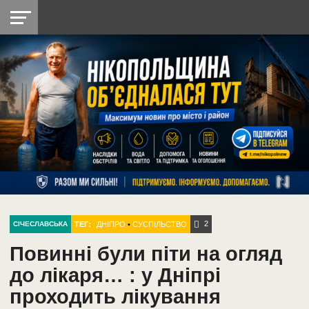
НІКОПОЛЬ
РАДІО
РАЙОН
СІЧЕСЛАВСЬКА
УКРАЇНА
РЕТРО
ЛАЙТ
УКРАЇНА
ДОПОМОГА
НІКОПОЛЬ
2
ТЕГ:
ДНІПРО
•
СУСПІЛЬСТВО
СІЧЕСЛАВСЬКА
Повинні були піти на огляд
до лікаря… : у Дніпрі
проходить лікування