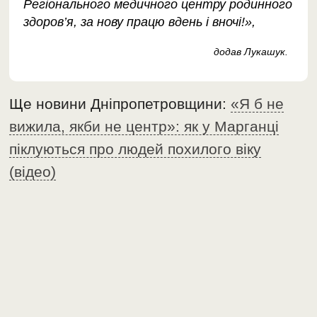
Регіонального медичного центру родинного
здоров’я, за нову працю вдень і вночі!»,
додав Лукашук.
Ще новини Дніпропетровщини:
«Я б не
вижила, якби не центр»: як у Марганці
піклуються про людей похилого віку
(відео)