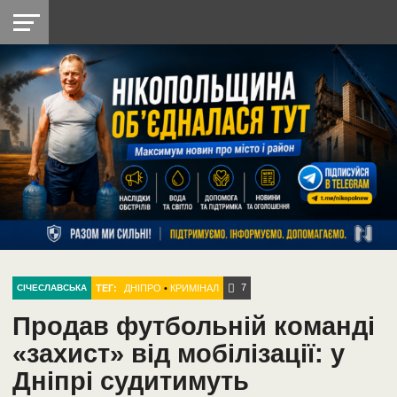
НІКОПОЛЬ
РАДІО
РАЙОН
СІЧЕСЛАВСЬКА
УКРАЇНА
РЕТРО
ЛАЙТ
УКРАЇНА
ДОПОМОГА
НІКОПОЛЬ
7
ТЕГ:
ДНІПРО
•
КРИМІНАЛ
СІЧЕСЛАВСЬКА
Продав футбольній команді
«захист» від мобілізації: у
Дніпрі судитимуть