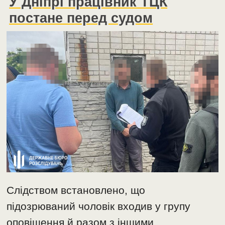
У Дніпрі працівник ТЦК
постане перед судом
Слідством встановлено, що
підозрюваний чоловік входив у групу
оповіщення й разом з іншими