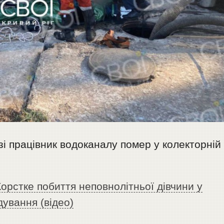
зі працівник водоканалу помер у колекторній
орстке побиття неповнолітньої дівчини у
дування (відео)