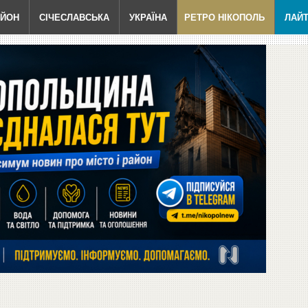
АЙОН
СІЧЕСЛАВСЬКА
УКРАЇНА
РЕТРО НІКОПОЛЬ
ЛАЙ