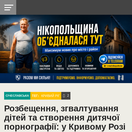
НІКОПОЛЬ
РАДІО
РАЙОН
СІЧЕСЛАВСЬКА
УКРАЇНА
РЕТРО
ЛАЙТ
УКРАЇНА
ДОПОМОГА
НІКОПОЛЬ
2
ТЕГ:
КРИВИЙ РІГ
СІЧЕСЛАВСЬКА
Розбещення, згвалтування
дітей та створення дитячої
порнографії: у Кривому Розі