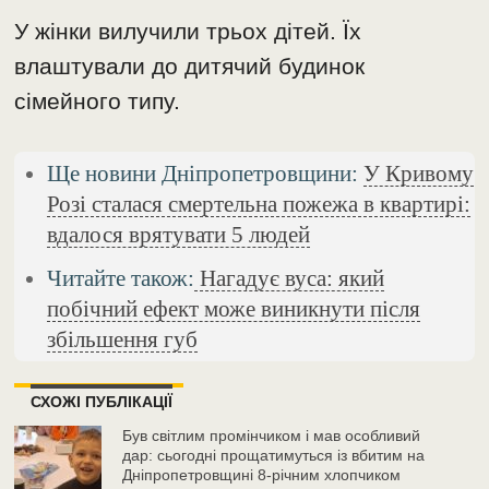
У жінки вилучили трьох дітей. Їх
влаштували до дитячий будинок
сімейного типу.
Ще новини Дніпропетровщини:
У Кривому
Розі сталася смертельна пожежа в квартирі:
вдалося врятувати 5 людей
Читайте також:
Нагадує вуса: який
побічний ефект може виникнути після
збільшення губ
СХОЖІ ПУБЛІКАЦІЇ
Був світлим промінчиком і мав особливий
дар: сьогодні прощатимуться із вбитим на
Дніпропетровщині 8-річним хлопчиком