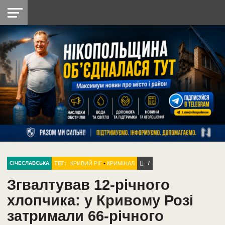
НІКОПОЛЬ
РАДІО
РАЙОН
СІЧЕСЛАВСЬКА
УКРАЇНА
РЕТРО
ЛАЙТ
УКРАЇНА
ДОПОМОГА
НІКОПОЛЬ
7
ТЕГ:
КРИВИЙ РІГ
•
КРИМІНАЛ
СІЧЕСЛАВСЬКА
Згвалтував 12-річного
хлопчика: у Кривому Розі
затримали 66-річного