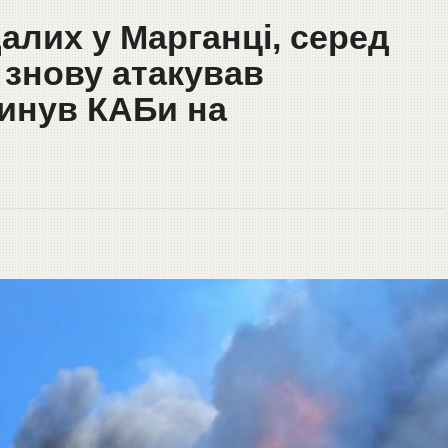
алих у Марганці, серед
 знову атакував
кинув КАБи на