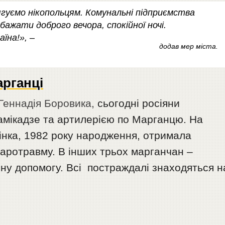
ягуємо нікопольцям. Комунальні підприємства
ажати доброго вечора, спокійної ночі.
їна!», –
додав мер міста.
арганці
Геннадія Боровика,
сьогодні росіяни
мікадзе та артилерією по Марганцю. На
нка, 1982 року народження, отримала
баротравму. В інших трьох марганчан –
ну допомогу. Всі постраждалі знаходяться н