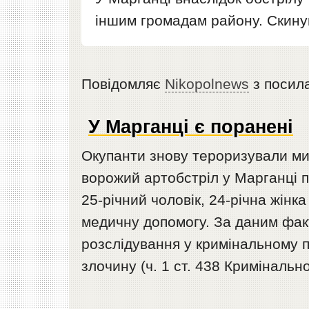
іншим громадам району. Скину
Повідомляє
Nikopolnews
з посил
У Марганці є поранені
Окупанти знову тероризували м
ворожий артобстріл у Марганці п
25-річний чоловік, 24-річна жінк
медичну допомогу. За даним фа
розслідування у кримінальному 
злочину (ч. 1 ст. 438 Кримінально