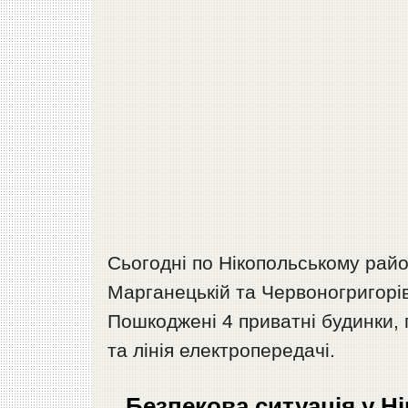
Сьогодні по Нікопольському райо
Марганецькій та Червоногригорів
Пошкоджені 4 приватні будинки, 
та лінія електропередачі.
Безпекова ситуація у Ні