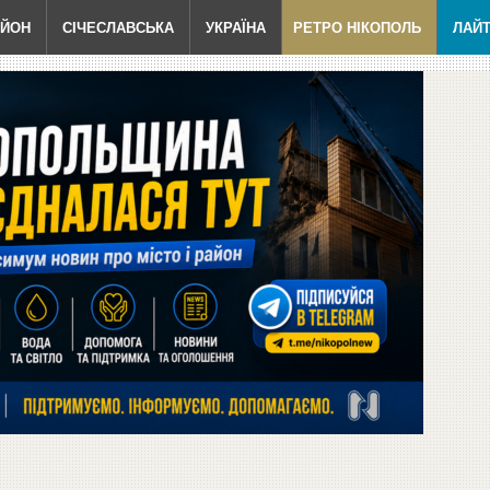
АЙОН
СІЧЕСЛАВСЬКА
УКРАЇНА
РЕТРО НІКОПОЛЬ
ЛАЙ