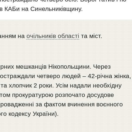
в КАБи на Синельниківщину.
анням на
очільників області
та міст.
ирних мешканців Нікопольщини. Через
остраждали четверо людей – 42-річна жінка,
а та хлопчик 2 роки. Усім надали необхідну
ктом прокуратурою розпочато досудове
провадженні за фактом вчинення воєнного
го кодексу України).