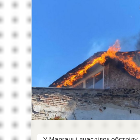
У Марганці внаслідок обстрілу 