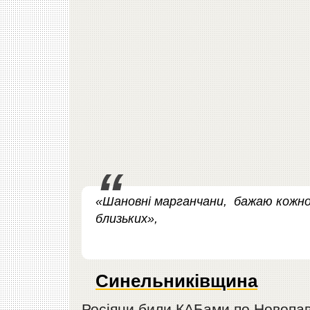
«Шановні марганчани, бажаю кожном
близьких»,
Синельниківщина
Росіяни били КАБами по Новопавл