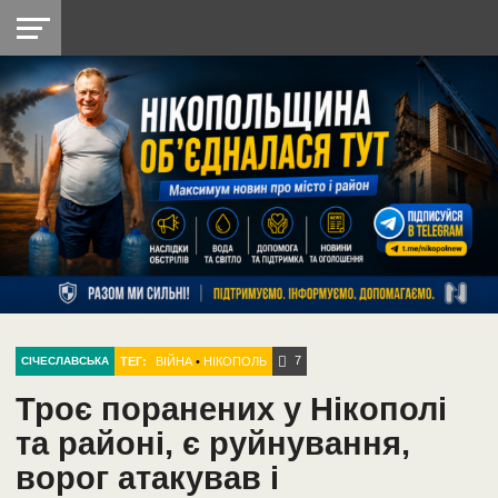
НІКОПОЛЬ
РАДІО
РАЙОН
СІЧЕСЛАВСЬКА
УКРАЇНА
РЕТРО
ЛАЙТ
УКРАЇНА
ДОПОМОГА
НІКОПОЛЬ
7
ТЕГ:
ВІЙНА
•
НІКОПОЛЬ
СІЧЕСЛАВСЬКА
Троє поранених у Нікополі
та районі, є руйнування,
ворог атакував і