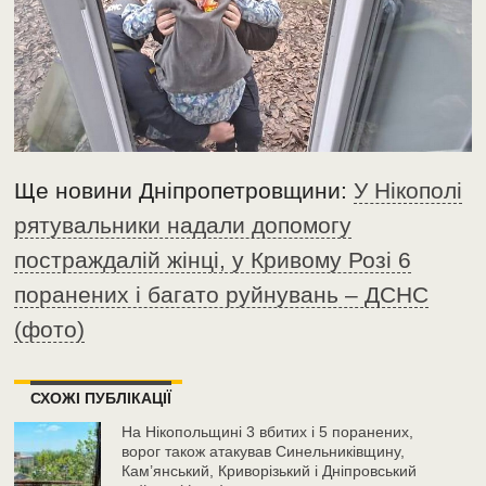
Ще новини Дніпропетровщини:
У Нікополі
рятувальники надали допомогу
постраждалій жінці, у Кривому Розі 6
поранених і багато руйнувань – ДСНС
(фото)
СХОЖІ ПУБЛІКАЦІЇ
На Нікопольщині 3 вбитих і 5 поранених,
ворог також атакував Синельниківщину,
Кам’янський, Криворізький і Дніпровський