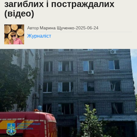
загиблих і постраждалих
(відео)
Автор
Марина Щученко
-
2025-06-24
Журналіст