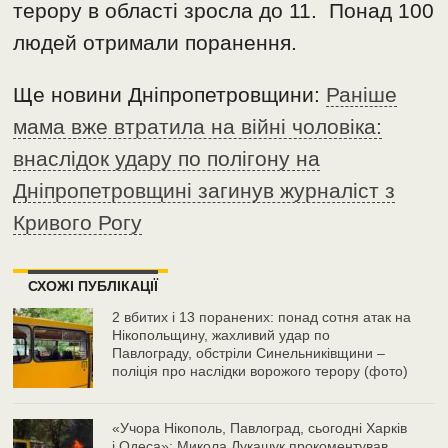
терору в області зросла до 11. Понад 100
людей отримали поранення.
Ще новини Дніпропетровщини:
Раніше
мама вже втратила на війні чоловіка:
внаслідок удару по полігону на
Дніпропетровщині загинув журналіст з
Кривого Рогу
СХОЖІ ПУБЛІКАЦІЇ
2 вбитих і 13 поранених: понад сотня атак на
Нікопольщину, жахливий удар по
Павлограду, обстріли Синельниківщини –
поліція про наслідки ворожого терору (фото)
«Учора Нікополь, Павлоград, сьогодні Харків
і Одеса»: Микола Лукашук прокоментував