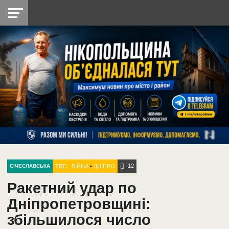
НІКОПОЛЬ
РАДІО
РАЙОН
СІЧЕСЛАВСЬКА
УКРАЇНА
РЕТРО
ЛАЙТ
УКРАЇНА
ДОПОМОГА
НІКОПОЛЬ
12
ТЕГ:
ВІЙНА
•
ДНІПРО
СІЧЕСЛАВСЬКА
Ракетний удар по
Дніпропетровщині:
збільшилося число