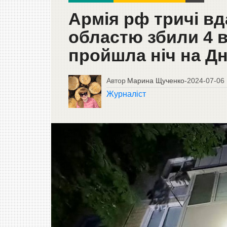
Армія рф тричі вд
областю збили 4 в
пройшла ніч на Д
Автор
Марина Щученко
-
2024-07-06
Журналіст