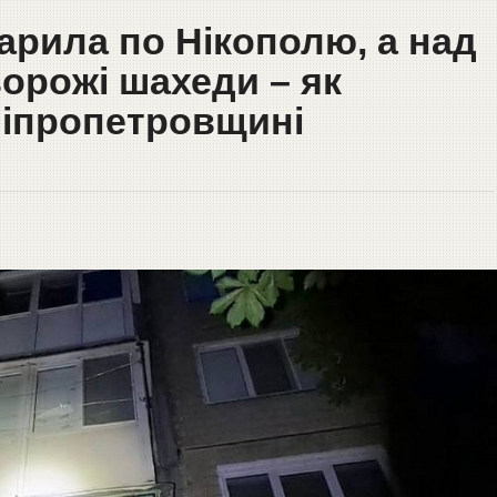
арила по Нікополю, а над
орожі шахеди – як
ніпропетровщині