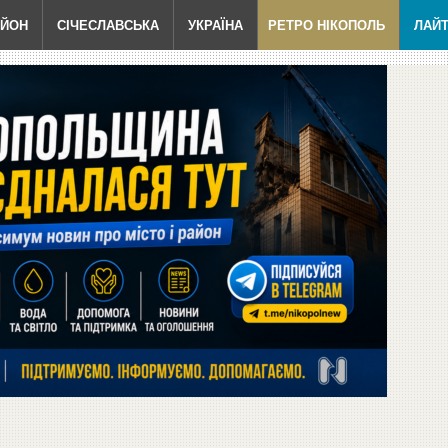
АЙОН
СІЧЕСЛАВСЬКА
УКРАЇНА
РЕТРО НІКОПОЛЬ
ЛАЙ