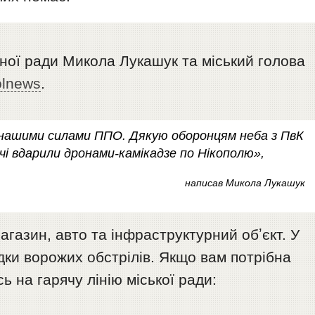
ної ради Микола Лукашук та міський голова
olnews
.
 нашими силами ППО. Дякую оборонцям неба з ПвК
чі вдарили дронами-камікадзе по Нікополю»,
написав Микола Лукашук
газин, авто та інфраструктурний обʼєкт. У
дки ворожих обстрілів. Якщо вам потрібна
ь на гарячу лінію міської ради: