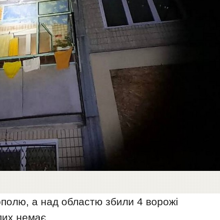
ополю, а над областю збили 4 ворожі
лих немає.