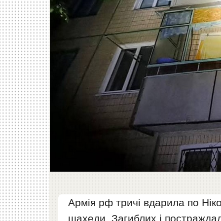
Армія рф тричі вдарила по Нік
шахеди. Загиблих і постражда