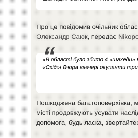
Про це повідомив очільник облас
Олександр Саюк
, передає
Nikop
«В області було збито 4 «шахеди»
«Схід»! Вчора ввечері окупанти три
Пошкоджена багатоповерхівка, ма
місті продовжують усувати наслі
допомога, будь ласка, звертайтес