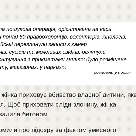
та пошукова операція, орієнтована на весь
і понад 50 правоохоронців, волонтерів, кінологів,
йські переглянули записи з камер
в, сусідів та можливих свідків, оглянули
ієнтування з прикметами зниклої було розміщене
у, магазинах, у парках»,
розповіли у поліції
.
жінка приховує вбивство власної дитини, як
я. Щоб приховати сліди злочину, жінка
 залила бетоном.
омили про підозру за фактом умисного