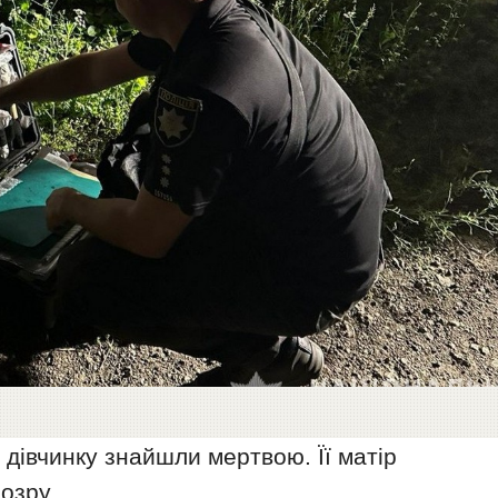
 дівчинку знайшли мертвою. Її матір
озру.