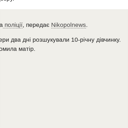
а
поліції
, передає
Nikopolnews
.
ери два дні розшукували 10-річну дівчинку.
домила матір.