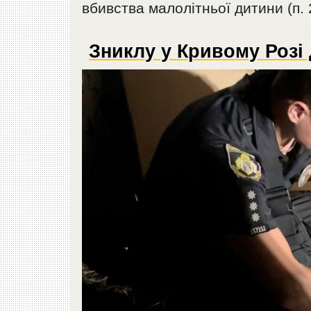
вбивства малолітньої дитини (п. 
Зниклу у Кривому Розі