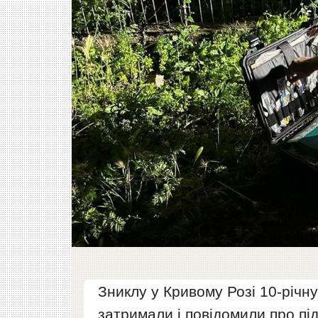
Зниклу у Кривому Розі 10-річну
затримали і повідомили про під