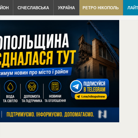
АЙОН
СІЧЕСЛАВСЬКА
УКРАЇНА
РЕТРО НІКОПОЛЬ
ЛАЙ