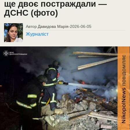
ще двоє постраждали —
ДСНС (фото)
Автор
Давидова Марія
-
2026-06-05
Журналіст