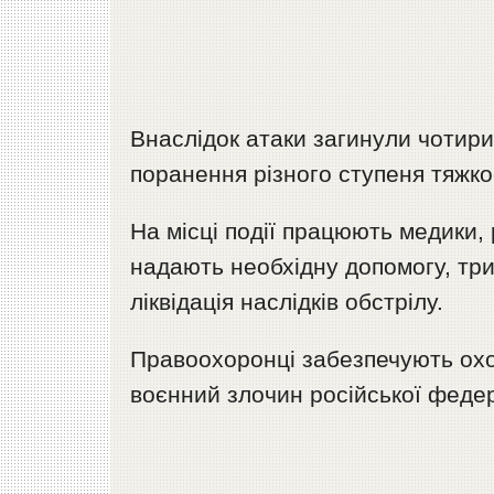
Внаслідок атаки загинули чоти
поранення різного ступеня тяжко
На місці події працюють медики,
надають необхідну допомогу, тр
ліквідація наслідків обстрілу.
Правоохоронці забезпечують охо
воєнний злочин російської федер