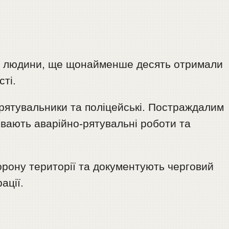
ри людини, ще щонайменше десять отримали
сті.
 рятувальники та поліцейські. Постраждалим
ивають аварійно-рятувальні роботи та
рону території та документують черговий
ації.