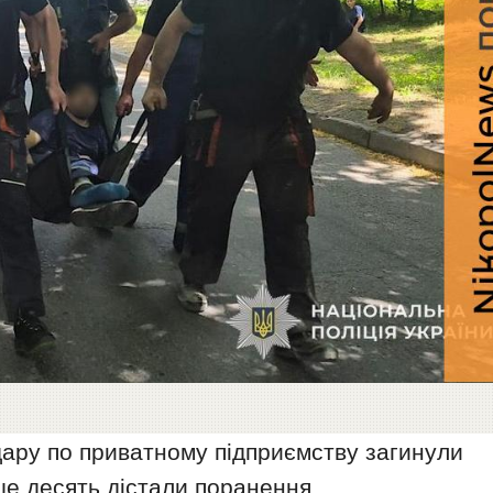
удару по приватному підприємству загинули
е десять дістали поранення.