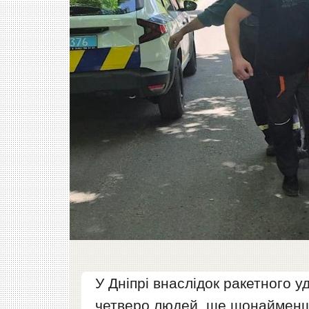
У Дніпрі внаслідок ракетного 
четверо людей, ще щонайменш