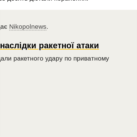
дає
Nikopolnews
.
наслідки ракетної атаки
дали ракетного удару по приватному