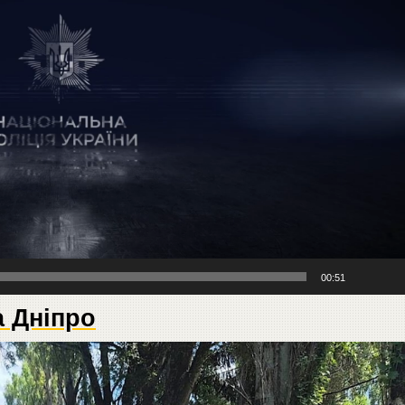
00:51
а Дніпро