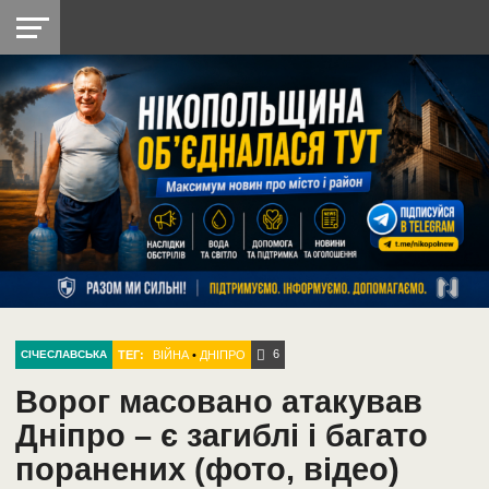
НІКОПОЛЬ
РАДІО
РАЙОН
СІЧЕСЛАВСЬКА
УКРАЇНА
РЕТРО
ЛАЙТ
УКРАЇНА
ДОПОМОГА
НІКОПОЛЬ
6
ТЕГ:
ВІЙНА
•
ДНІПРО
СІЧЕСЛАВСЬКА
Ворог масовано атакував
Дніпро – є загиблі і багато
поранених (фото, відео)