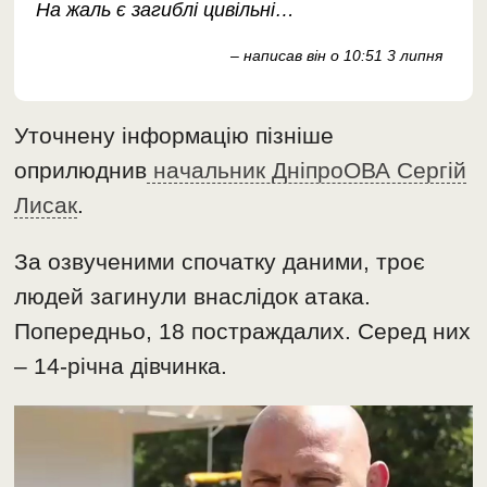
На жаль є загиблі цивільні…
– написав він о 10:51 3 липня
Уточнену інформацію пізніше
оприлюднив
начальник ДніпроОВА Сергій
Лисак
.
За озвученими спочатку даними, троє
людей загинули внаслідок атака.
Попередньо, 18 постраждалих. Серед них
– 14-річна дівчинка.
Відеопрогравач