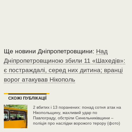
Ще новини Дніпропетровщини:
Над
Дніпропетровщиною збили 11 «Шахедів»:
є постраждалі, серед них дитина; вранці
ворог атакував Нікополь
СХОЖІ ПУБЛІКАЦІЇ
2 вбитих і 13 поранених: понад сотня атак на
Нікопольщину, жахливий удар по
Павлограду, обстріли Синельниківщини –
поліція про наслідки ворожого терору (фото)