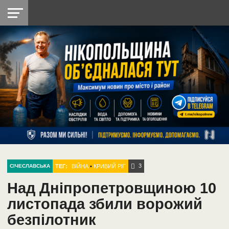
НІКОПОЛЬ
РАДІО
РАЙОН
СІЧЕСЛАВСЬКА
УКРАЇНА
РЕТРО
ЛАЙТ
УКРАЇНА
ДОПОМОГА
НІКОПОЛЬ
3
ТЕГ:
ВІЙНА
•
КРИВИЙ РІГ
СІЧЕСЛАВСЬКА
Над Дніпропетровщиною 10
листопада збили ворожий
безпілотник