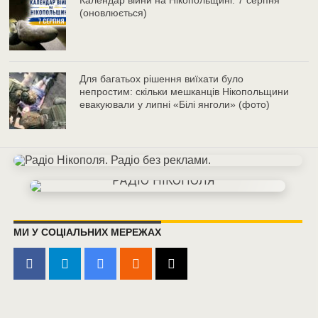
Календар війни на Нікопольщині: 7 серпня
(оновлюється)
Для багатьох рішення виїхати було
непростим: скільки мешканців Нікопольщини
евакуювали у липні «Білі янголи» (фото)
МИ У СОЦІАЛЬНИХ МЕРЕЖАХ