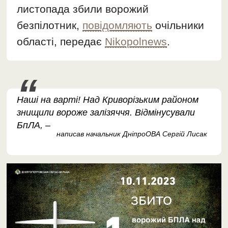
листопада збили ворожий
безпілотник,
повідомляють
очільники
області, передає
Nikopolnews
.
Наші на варті! Над Криворізьким районом
знищили вороже залізяччя. Відмінусували
БпЛА, –
написав начальник ДніпроОВА Сергій Лисак