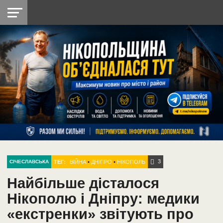
НІКОПОЛЬ
РАДІО
РАЙОН
СІЧЕСЛАВСЬКА
УКРАЇНА
РЕТРО
ЛАЙТ
УКРАЇНА
ДОПОМОГА
НІКОПОЛЬ
3
ТЕГ:
ВІЙНА
•
ДНІПРО
•
НІКОПОЛЬ
СІЧЕСЛАВСЬКА
Найбільше дісталося
Нікополю і Дніпру: медики
«екстренки» звітують про