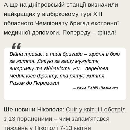
А ще на Дніпровській станції визначили
найкращих у відбірковому турі ХIII
обласного Чемпіонату бригад екстреної
медичної допомоги. Попереду – фінал!
Війна триває, а наші бригади – щодня в бою
за життя. Дякую за вашу мужність,
витримку та відданість. Ви – передова
медичного фронту, яка рятує життя.
Разом до Перемоги!
– каже Радій Шевченко
Ще новини Нікополя:
Сніг у квітні і обстріл
з 13 пораненими – чим запам’ятався
тиждень у Нікополі 7-13 квітня