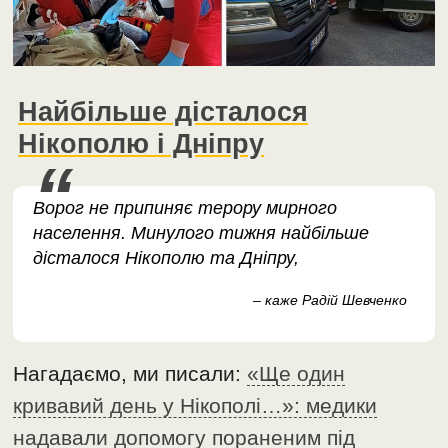
Найбільше дісталося
Нікополю і Дніпру
Ворог не припиняє терору мирного
населення. Минулого тижня найбільше
дісталося Нікополю та Дніпру,
– каже Радій Шевченко
Нагадаємо, ми писали:
«Ще один
кривавий день у Нікополі…»: медики
надавали допомогу пораненим під