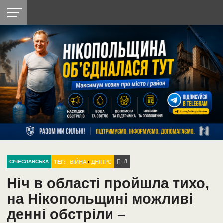
НІКОПОЛЬ
РАДІО
РАЙОН
СІЧЕСЛАВСЬКА
УКРАЇНА
РЕТРО
ЛАЙТ
УКРАЇНА
ДОПОМОГА
НІКОПОЛЬ
8
ТЕГ:
ВІЙНА
•
ДНІПРО
СІЧЕСЛАВСЬКА
Ніч в області пройшла тихо,
на Нікопольщині можливі
денні обстріли –