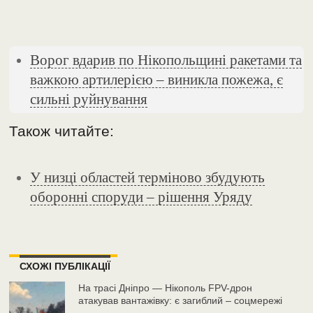
Ворог вдарив по Нікопольщині ракетами та
важкою артилерією – виникла пожежа, є
сильні руйнування
Також читайте:
У низці областей терміново збудують
оборонні споруди – рішення Уряду
СХОЖІ ПУБЛІКАЦІЇ
На трасі Дніпро — Нікополь FPV-дрон
атакував вантажівку: є загиблий – соцмережі