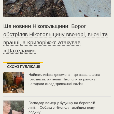
Ще новини Нікопольщини:
Ворог
обстріляв Нікопольщину ввечері, вночі та
вранці, а Криворіжжя атакував
«Шахедами»
СХОЖІ ПУБЛІКАЦІЇ
Найважливіша допомога – це ваша власна
готовність: жителям Нікополя та району
нагадали склад тривожної валізи
Господар помер у будинку на береговій
лінії… Собака з Нікополя знайшла нову
родину