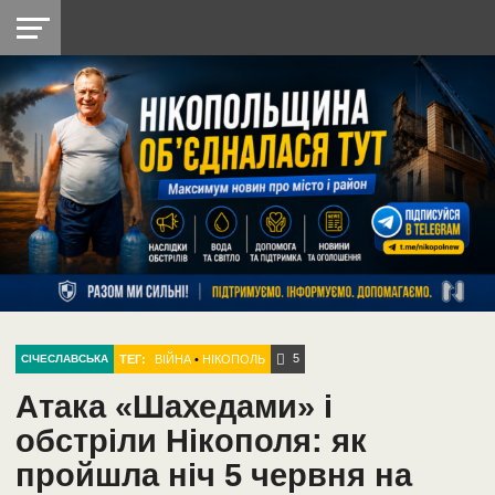
НІКОПОЛЬ
РАДІО
РАЙОН
СІЧЕСЛАВСЬКА
УКРАЇНА
РЕТРО
ЛАЙТ
УКРАЇНА
ДОПОМОГА
НІКОПОЛЬ
5
ТЕГ:
ВІЙНА
•
НІКОПОЛЬ
СІЧЕСЛАВСЬКА
Атака «Шахедами» і
обстріли Нікополя: як
пройшла ніч 5 червня на