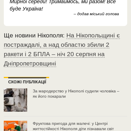
Мирної середи! Тримаймось, ми разом! Все
буде Україна!
– додав міський голова
Ще новини Нікополя:
На Нікопольщині є
постраждалі, а над областю збили 2
ракети і 2 БПЛА – ніч 20 серпня на
Дніпропетровщині
СХОЖІ ПУБЛІКАЦІЇ
За мародерство у Нікополі судили чоловіка –
як його покарали
Фруктова пригода для малечі: у Центрі
життєстійкості Нікополя діти пізнавали світ