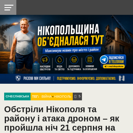
НІКОПОЛЬ
РАДІО
РАЙОН
СІЧЕСЛАВСЬКА
УКРАЇНА
РЕТРО
ЛАЙТ
УКРАЇНА
ДОПОМОГА
НІКОПОЛЬ
5
ТЕГ:
ВІЙНА
•
НІКОПОЛЬ
СІЧЕСЛАВСЬКА
Обстріли Нікополя та
району і атака дроном – як
пройшла ніч 21 серпня на