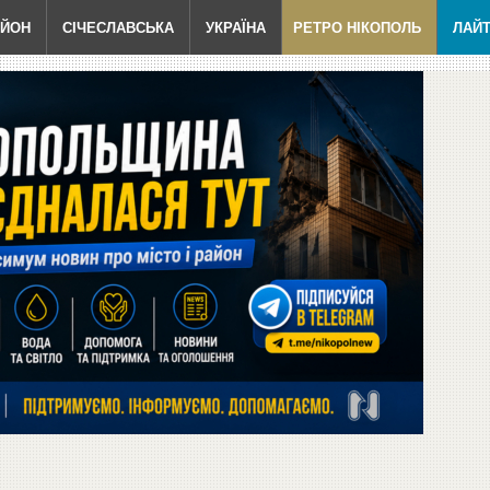
АЙОН
СІЧЕСЛАВСЬКА
УКРАЇНА
РЕТРО НІКОПОЛЬ
ЛАЙ