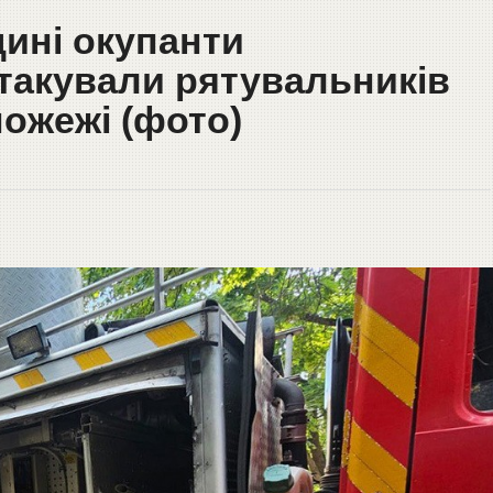
ині окупанти
такували рятувальників
 пожежі (фото)