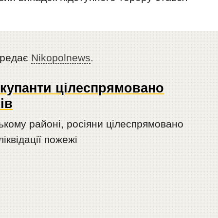
ередає
Nikоpolnews
.
окупанти цілеспрямовано
ів
ькому районі, росіяни цілеспрямовано
іквідації пожежі