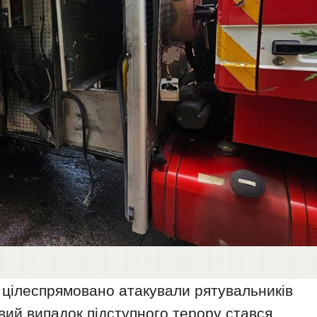
 цілеспрямовано атакували рятувальників
говий випадок підступного терору стався