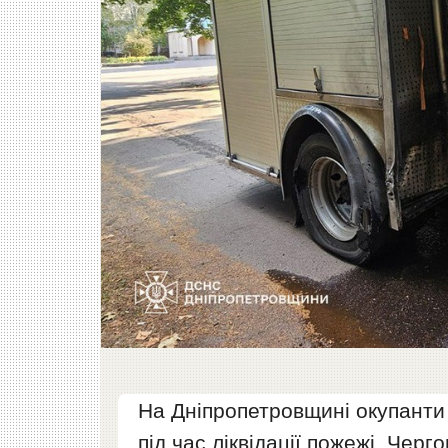
На Дніпропетровщині окупанти
під час ліквідації пожежі. Чер