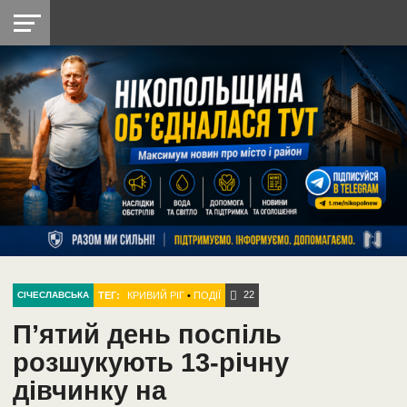
НІКОПОЛЬ
РАДІО
РАЙОН
СІЧЕСЛАВСЬКА
УКРАЇНА
РЕТРО
ЛАЙТ
УКРАЇНА
ДОПОМОГА
НІКОПОЛЬ
22
ТЕГ:
КРИВИЙ РІГ
•
ПОДІЇ
СІЧЕСЛАВСЬКА
П’ятий день поспіль
розшукують 13-річну
дівчинку на