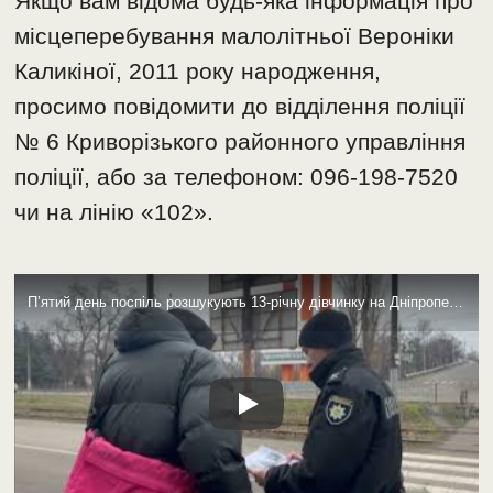
Якщо вам відома будь-яка інформація про
місцеперебування малолітньої Вероніки
Каликіної, 2011 року народження,
просимо повідомити до відділення поліції
№ 6 Криворізького районного управління
поліції, або за телефоном: 096-198-7520
чи на лінію «102».
П’ятий день поспіль розшукують 13-річну дівчинку на Дніпропетровщині: залучено 100 поліцейських (фото, відео)