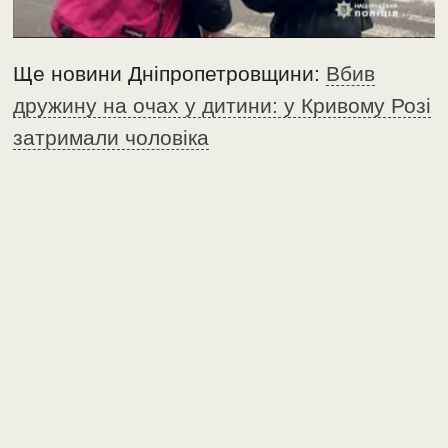
Ще новини Дніпропетровщини:
Вбив
дружину на очах у дитини: у Кривому Розі
затримали чоловіка